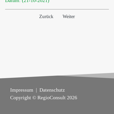
Datum: (21-10-2021)
Vorheriger Beitrag: Stellungnahme Inf
Nächster Beitrag: Bedeut
Zurück
Weiter
Impressum
|
Datenschutz
Copyright © RegioConsult 2026